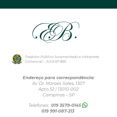
Tradutor Público Juramentado e Intérprete
Comercial – JUCESP 895
Endereço para correspondência:
Av. Dr. Moraes Sales, 1307
Apto 52 | 13010-002
Campinas – SP
Telefones:
019 3579-0145
019 991-087-213